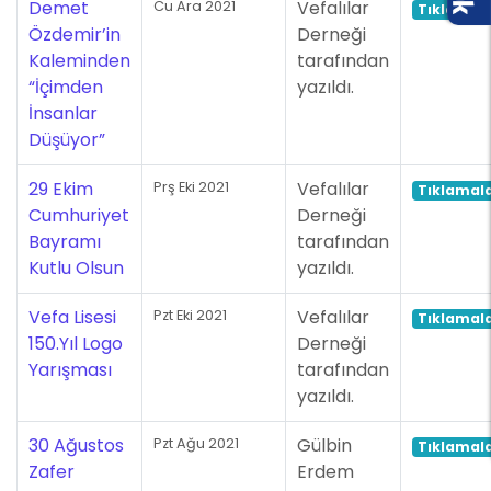
Demet
Vefalılar
Cu Ara 2021
Tıklamala
Özdemir’in
Derneği
Kaleminden
tarafından
“İçimden
yazıldı.
İnsanlar
Düşüyor”
29 Ekim
Vefalılar
Prş Eki 2021
Tıklamala
Cumhuriyet
Derneği
Bayramı
tarafından
Kutlu Olsun
yazıldı.
Vefa Lisesi
Vefalılar
Pzt Eki 2021
Tıklamala
150.Yıl Logo
Derneği
Yarışması
tarafından
yazıldı.
30 Ağustos
Gülbin
Pzt Ağu 2021
Tıklamala
Zafer
Erdem