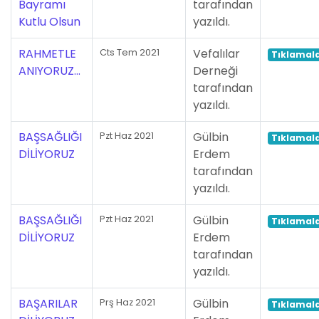
Bayramı
tarafından
Kutlu Olsun
yazıldı.
RAHMETLE
Vefalılar
Cts Tem 2021
Tıklamala
ANIYORUZ...
Derneği
tarafından
yazıldı.
BAŞSAĞLIĞI
Gülbin
Pzt Haz 2021
Tıklamala
DİLİYORUZ
Erdem
tarafından
yazıldı.
BAŞSAĞLIĞI
Gülbin
Pzt Haz 2021
Tıklamala
DİLİYORUZ
Erdem
tarafından
yazıldı.
BAŞARILAR
Gülbin
Prş Haz 2021
Tıklamala