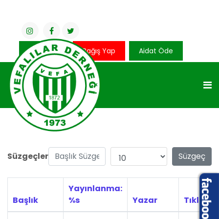
Üye Girişi
Bağış Yap
Aidat Öde
Başlık Süzgeci
Görüntüleme Sayısı
Süzgeçler
Süzgeç
Yayınlanma:
Başlık
%s
Yazar
Tıklama