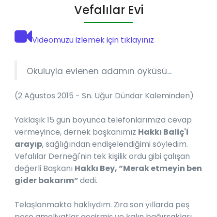
Vefalılar Evi
Videomuzu izlemek için tıklayınız
Okuluyla evlenen adamın öyküsü...
(2 Ağustos 2015 - Sn. Uğur Dündar Kaleminden)
Yaklaşık 15 gün boyunca telefonlarımıza cevap
vermeyince, dernek başkanımız
Hakkı Baliç'i
arayıp
, sağlığından endişelendiğimi söyledim.
Vefalılar Derneği'nin tek kişilik ordu gibi çalışan
değerli Başkanı
Hakkı Bey, “Merak etmeyin ben
gider bakarım”
dedi.
Telaşlanmakta haklıydım. Zira son yıllarda peş
peşe ameliyatlar geçirmiş ve kalın bağırsakları