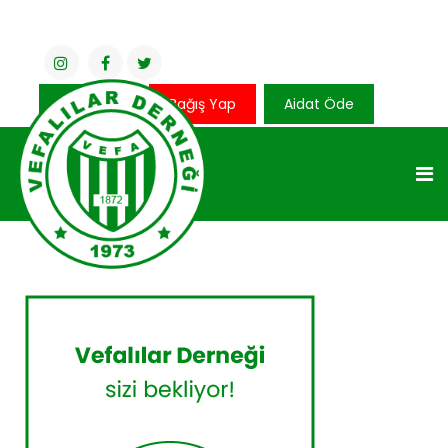
Üye Girişi
Bağış Yap
Aidat Öde