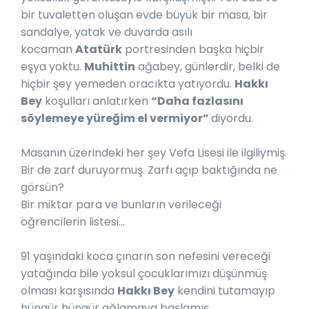
bir tuvaletten oluşan evde büyük bir masa, bir
sandalye, yatak ve duvarda asılı
kocaman
Atatürk
portresinden başka hiçbir
eşya yoktu.
Muhittin
ağabey, günlerdir, belki de
hiçbir şey yemeden oracıkta yatıyordu.
Hakkı
Bey
koşulları anlatırken
“Daha fazlasını
söylemeye yüreğim el vermiyor”
diyordu.
Masanın üzerindeki her şey Vefa Lisesi ile ilgiliymiş.
Bir de zarf duruyormuş. Zarfı açıp baktığında ne
görsün?
Bir miktar para ve bunların verileceği
öğrencilerin listesi…
91 yaşındaki koca çınarın son nefesini vereceği
yatağında bile yoksul çocuklarımızı düşünmüş
olması karşısında
Hakkı Bey
kendini tutamayıp
hüngür hüngür ağlamaya başlamış.