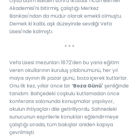
Oysa bizim liseden sonra İktisadi Ticari Bilimler
Akademisi'ni bitirmiş, çalıştığı Merkez
Bankası'ndan da müdür olarak emekli olmuştu.
Demek ki kalbi, aşk düzeyinde sevdiği Vefa
Lisesi'nde kalmıştı.
* * *
Vefa Lisesi mezunları 1872'den bu yana eğitim
veren okullarının kuruluş yıldönümünü, her yıl
mayıs ayının ilk pazar günü, boza içerek kutlarlar.
Onu ilk kez, yıllar önce bir
‘Boza Günü'
şenliğinde
tanıdım. Bahçedeki coşkulu kutlamadan önce
konferans salonunda konuşmalar yapılıyor,
okulun ihtiyaçları dile getiriliyordu. Sahnedeki
sunucunun esprilerle konukları eğlendirmeye
çalıştığı sırada, tüm bakışlar aniden kapıya
çevrilmişti.