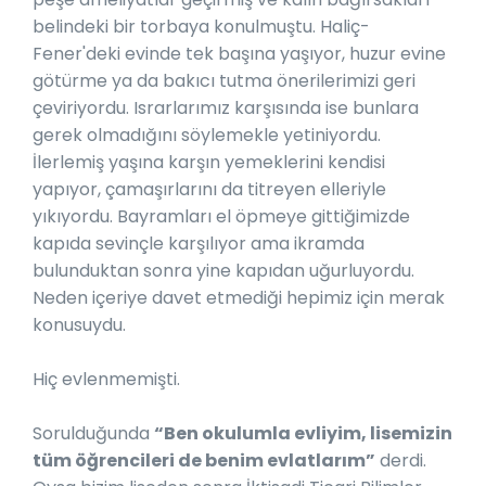
belindeki bir torbaya konulmuştu. Haliç-
Fener'deki evinde tek başına yaşıyor, huzur evine
götürme ya da bakıcı tutma önerilerimizi geri
çeviriyordu. Israrlarımız karşısında ise bunlara
gerek olmadığını söylemekle yetiniyordu.
İlerlemiş yaşına karşın yemeklerini kendisi
yapıyor, çamaşırlarını da titreyen elleriyle
yıkıyordu. Bayramları el öpmeye gittiğimizde
kapıda sevinçle karşılıyor ama ikramda
bulunduktan sonra yine kapıdan uğurluyordu.
Neden içeriye davet etmediği hepimiz için merak
konusuydu.
Hiç evlenmemişti.
Sorulduğunda
“Ben okulumla evliyim, lisemizin
tüm öğrencileri de benim evlatlarım”
derdi.