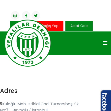
Üye Girişi
Bağış Yap
Aidat Öde
Adres
Kuloğlu Mah. İstiklal Cad. Turnacıbaşı Sk.
No:7 Beyoğlu / İstanbul