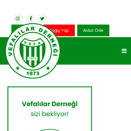
Üye Girişi
Bağış Yap
Aidat Öde