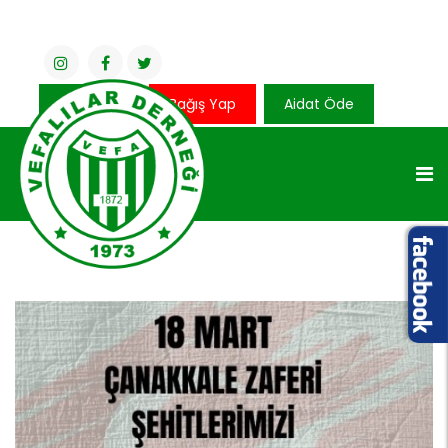
Üye Girişi
Bağış Yap
Aidat Öde